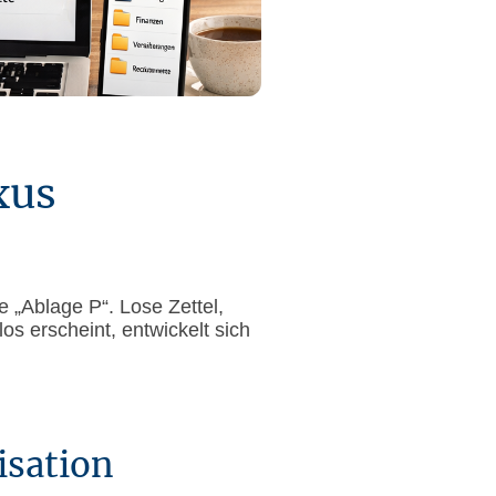
xus
e „Ablage P“. Lose Zettel,
s erscheint, entwickelt sich
isation