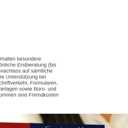
Meine Leistungen
Köster-Karte
FAQ
Kun
erhalten besondere
önliche Erstberatung (bis
nachlass auf sämtliche
re Unterstützung bei
riftverkehr, Formularen,
terlagen sowie Büro- und
nommen sind Fremdkosten